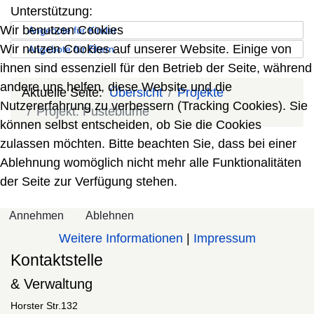
Unterstützung:
Wir benutzen Cookies
Angebote für Kinder
Wir nutzen Cookies auf unserer Website. Einige von
Angebote für Eltern
.
ihnen sind essenziell für den Betrieb der Seite, während
andere uns helfen, diese Website und die
Aktuelle Seite:
Übersicht
Projekte
Nutzererfahrung zu verbessern (Tracking Cookies). Sie
Projekt: Pusteblume
können selbst entscheiden, ob Sie die Cookies
zulassen möchten. Bitte beachten Sie, dass bei einer
Ablehnung womöglich nicht mehr alle Funktionalitäten
der Seite zur Verfügung stehen.
Annehmen
Ablehnen
Weitere Informationen
|
Impressum
Kontaktstelle
& Verwaltung
Horster Str.132