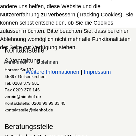
andere uns helfen, diese Website und die
Nutzererfahrung zu verbessern (Tracking Cookies). Sie
können selbst entscheiden, ob Sie die Cookies
zulassen möchten. Bitte beachten Sie, dass bei einer
Ablehnung womöglich nicht mehr alle Funktionalitäten
der Seite zur Verfügung stehen.
Kontaktstelle
& Verwaltung
Annehmen
Ablehnen
Horster Str.132
Weitere Informationen
|
Impressum
45897 Gelsenkirchen
Tel. 0209 379 581
Fax 0209 376 146
verein@nienhof.de
Kontaktstelle: 0209 99 99 83 45
kontaktstelle@nienhof.de
Beratungsstelle