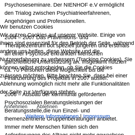
Psychoseseminare. Der NIENHOF e.V ermöglicht
den Trialog zwischen Psychiatrieerfahrenen,
Angehörigen und Professionellen.
Wir benutzen Cookies
Wir nutzen Cookies auf unserer Website. Einige von
2004 – 2007 Das Präventions- und
ihnen sind essenziell für den Betrieb der Seite, während
Therapiezentrum bot speziell jüngeren und erstmals
andere uns helfen, diese Website und die
an einer Psychose erkrankten Menschen
Nutzererfahrung zu verbessern (Tracking Cookies). Sie
ganzheitliche Unterstützung an. Insgesamt nutzten
können selbst entscheiden, ob Sie die Cookies
ca. 70 Personen diese Möglichkeit bis die
zulassen möchten. Bitte beachten Sie, dass bei einer
Finanzierung des Projektes in 2007 auslief.
Ablehnung womöglich nicht mehr alle Funktionalitäten
der Seite zur Verfügung stehen.
2006 – Ausbau der kommunal geförderten
Psychosozialen Beratungsleistungen der
Annehmen
Ablehnen
Beratungsstelle,die nun Einzel- und
Weitere Informationen
|
Impressum
themenzentrierte Gruppenberatungen anbietet.
Immer mehr Menschen fühlen sich den